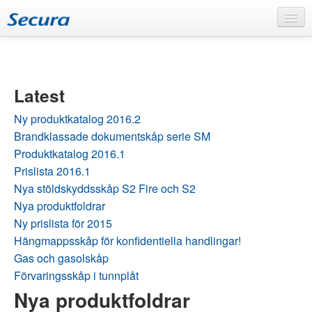
Home
About Secura
Latest
Secura – the company
The production in Bollnäs
Ny produktkatalog 2016.2
Our services
Brandklassade dokumentskåp serie SM
Products
Produktkatalog 2016.1
Prislista 2016.1
Flammable materials
Nya stöldskyddsskåp S2 Fire och S2
Documents and Data
Burglary and theft
Nya produktfoldrar
Ny prislista för 2015
FAQ
Hängmappsskåp för konfidentiella handlingar!
News
Gas och gasolskåp
Förvaringsskåp i tunnplåt
Support
Nya produktfoldrar
Support