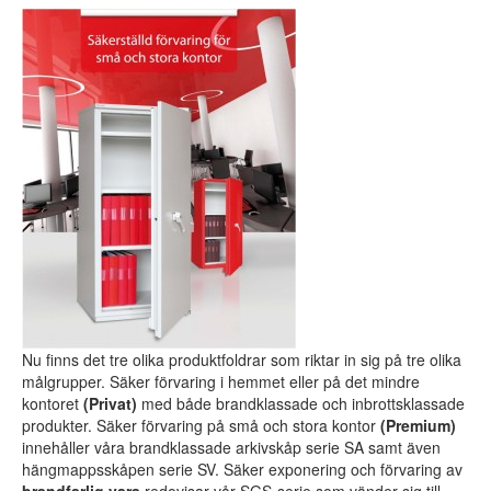
Fact library
Campaigns
Search
Nu finns det tre olika produktfoldrar som riktar in sig på tre olika
målgrupper. Säker förvaring i hemmet eller på det mindre
kontoret
(Privat)
med både brandklassade och inbrottsklassade
produkter. Säker förvaring på små och stora kontor
(Premium)
innehåller våra brandklassade arkivskåp serie SA samt även
hängmappsskåpen serie SV. Säker exponering och förvaring av
brandfarlig vara
redovisar vår SGS-serie som vänder sig till